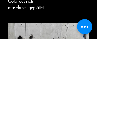
Gefälleestrich
maschinell geglättet
ZURÜCK ZUM NÄCHSTEN PROJKET
Folgt uns auch auf: